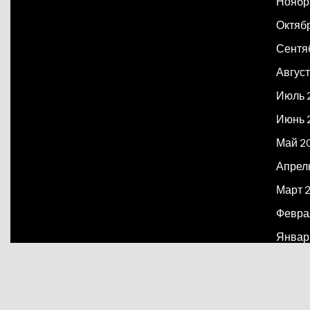
Ноябр
Октяб
Сентя
Август
Июль 
Июнь 
Май 2
Апрел
Март 
Февра
Январ
Декаб
Март 