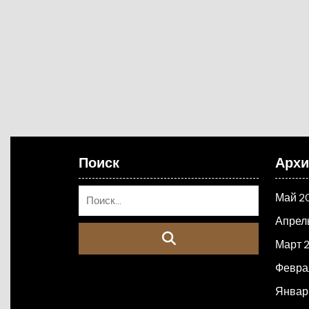
Поиск
Арх
Май 2
Апрел
Март 
Февра
Январ