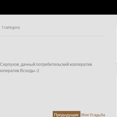
1 category
г Серпухов, дачный потребительский кооператив
ооператив Всходы-2
Предыдущая:
Моя Усадьба