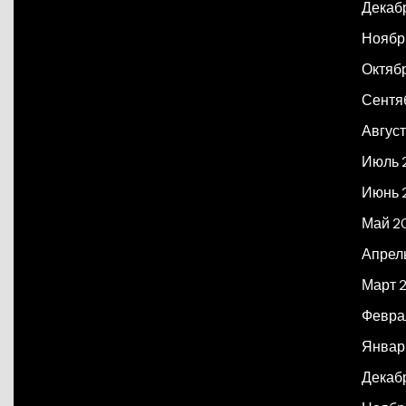
Декаб
Ноябр
Октяб
Сентя
Авгус
Июль 
Июнь 
Май 2
Апрел
Март 
Февра
Январ
Декаб