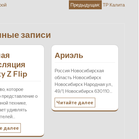
рой
Предыдущая:
ТР Калита
нные записи
мая
Ариэль
сляция
Россия Новосибирская
y Z Flip
область Новосибирск
Новосибирск Народная ул.,
во, которое
49/1, Новосибирск 630110…
 представление о
Читайте далее
ной технике,
ет удивлять
ателей…
е далее