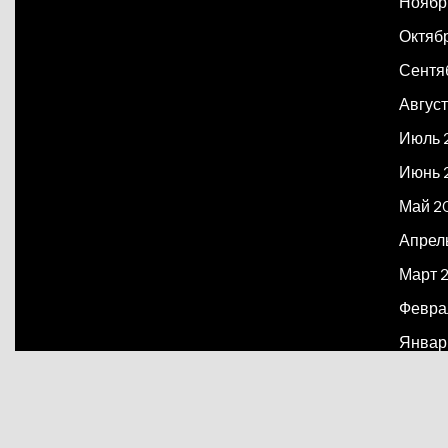
Ноябр
Октяб
Сентя
Август
Июль 
Июнь 
Май 2
Апрел
Март 
Февра
Январ
Декаб
Март 