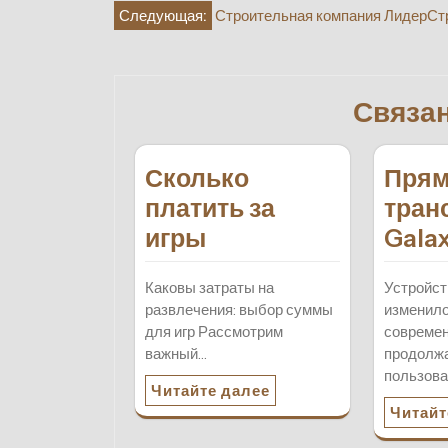
Навигация
Следующая:
Строительная компания ЛидерСт
по
записям
Связа
Сколько
Пря
платить за
тран
игры
Galax
Каковы затраты на
Устройст
развлечения: выбор суммы
изменило
для игр Рассмотрим
современ
важный…
продолжа
пользов
Читайте далее
Читайт