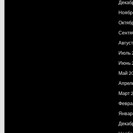
Декаб
Ноябр
Октяб
Сентя
Авгус
Июль 
Июнь 
Май 2
Апрел
Март 
Февра
Январ
Декаб