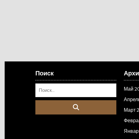
Поиск
Арх
Май 2
Апрел
Март 
Февра
Январ