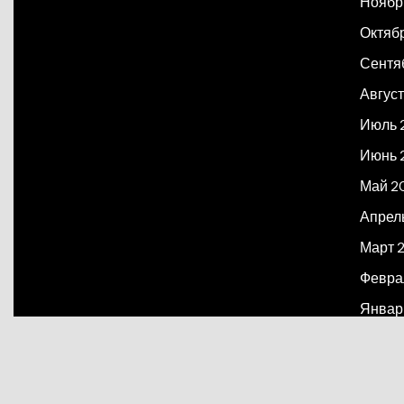
Ноябр
Октяб
Сентя
Август
Июль 
Июнь 
Май 2
Апрел
Март 
Февра
Январ
Декаб
Март 