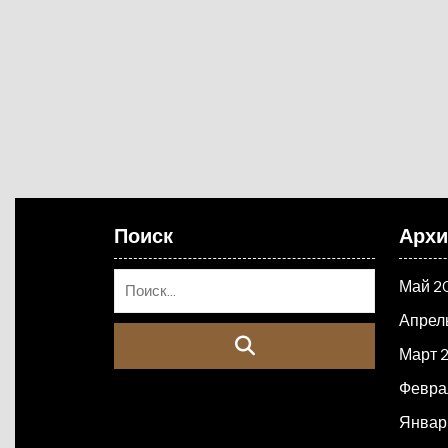
Поиск
Арх
Май 2
Апрел
Март 
Февра
Январ