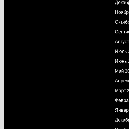
Декаб
Ноябр
Октяб
Сентя
Авгус
Июль 
Июнь 
Май 2
Апрел
Март 
Февра
Январ
Декаб