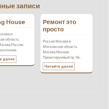
нные записи
ng House
Ремонт это
просто
осква и
ая область
Россия Москва и
осква Россия,
Московская область
поселение…
Москва Москва
Проектируемый пр. №…
е далее
Читайте далее