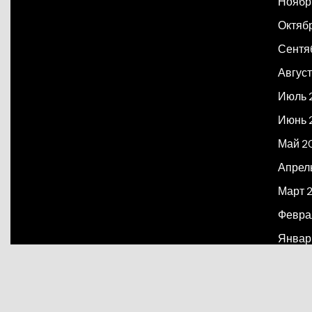
Ноябр
Октяб
Сентя
Август
Июль 
Июнь 
Май 2
Апрел
Март 
Февра
Январ
Декаб
Март 