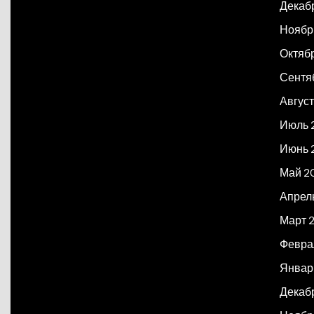
Декаб
Ноябр
Октяб
Сентя
Авгус
Июль 
Июнь 
Май 2
Апрел
Март 
Февра
Январ
Декаб