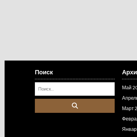
Поиск
Арх
Май 2
Апрел
Март 
Февра
Январ