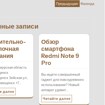
Предыдущая:
Фазенда
нные записи
ительно-
Обзор
лочная
смартфона
ания
Redmi Note 9
Pro
мурская область
щенск
Вы ищете совершенный
енск Зейская ул.,
гаджет для повседневного
говещенск +7…
использования? Новый
аппарат удивит…
е далее
Читайте далее