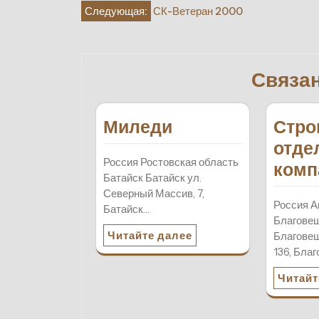
Навигация
Следующая:
СК-Ветеран 2000
по
записям
Связа
Миледи
Стро
отде
Россия Ростовская область
комп
Батайск Батайск ул.
Северный Массив, 7,
Россия А
Батайск…
Благове
Читайте далее
Благовещ
136, Бла
Читайт