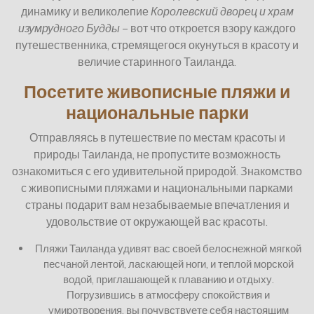
динамику и великолепие
Королевский дворец и храм
изумрудного Будды
– вот что откроется взору каждого
путешественника, стремящегося окунуться в красоту и
величие старинного Таиланда.
Посетите живописные пляжи и
национальные парки
Отправляясь в путешествие по местам красоты и
природы Таиланда, не пропустите возможность
ознакомиться с его удивительной природой. Знакомство
с живописными пляжами и национальными парками
страны подарит вам незабываемые впечатления и
удовольствие от окружающей вас красоты.
Пляжи Таиланда удивят вас своей белоснежной мягкой
песчаной лентой, ласкающей ноги, и теплой морской
водой, приглашающей к плаванию и отдыху.
Погрузившись в атмосферу спокойствия и
умиротворения, вы почувствуете себя настоящим