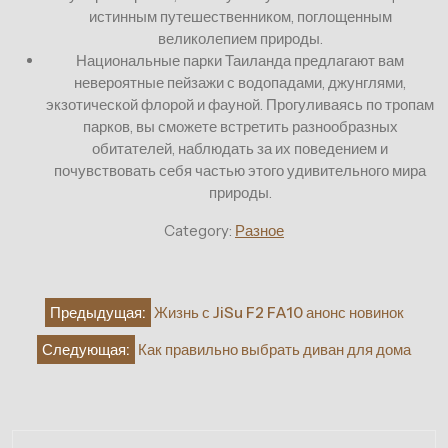
истинным путешественником, поглощенным
великолепием природы.
Национальные парки Таиланда предлагают вам
невероятные пейзажи с водопадами, джунглями,
экзотической флорой и фауной. Прогуливаясь по тропам
парков, вы сможете встретить разнообразных
обитателей, наблюдать за их поведением и
почувствовать себя частью этого удивительного мира
природы.
Category:
Разное
Навигация
Предыдущая:
Жизнь с JiSu F2 FA10 анонс новинок
по
Следующая:
Как правильно выбрать диван для дома
записям