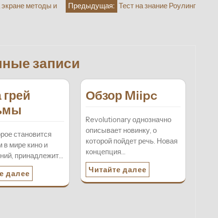
 экране методы и
Предыдущая:
Тест на знание Роулинг
нные записи
 грей
Обзор Miipc
ьмы
Revolutionary однозначно
описывает новинку, о
орое становится
которой пойдет речь. Новая
 в мире кино и
концепция…
ний, принадлежит…
Читайте далее
е далее