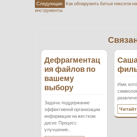
Навигация
Следующая:
Как обнаружить битые пиксели на
инструменты
по
записям
Связа
Дефрагментац
Саша
ия файлов по
фил
вашему
Имя, кот
выбору
символом
развлече
Задача: поддержание
Читайт
эффективной организации
информации на жестком
диске. Процесс:
улучшение…