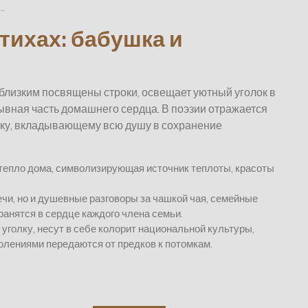
…
тихах: бабушка и
 близким посвящены строки, освещает уютный уголок в
ывная часть домашнего сердца. В поэзии отражается
веку, вкладывающему всю душу в сохранение
и тепло дома, символизирующая источник теплоты, красоты
печи, но и душевные разговоры за чашкой чая, семейные
ранятся в сердце каждого члена семьи.
голку, несут в себе колорит национальной культуры,
олениями передаются от предков к потомкам.