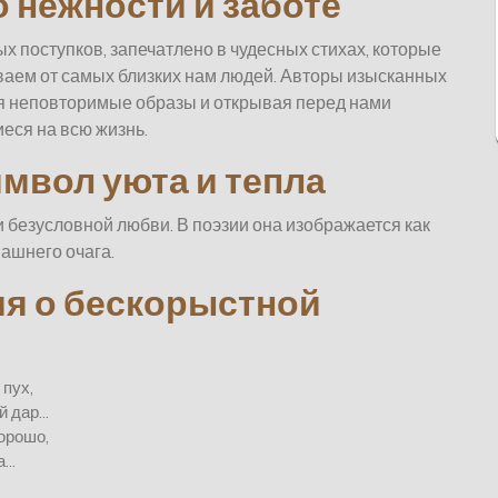
 нежности и заботе
вых поступков, запечатлено в чудесных стихах, которые
ваем от самых близких нам людей. Авторы изысканных
ая неповторимые образы и открывая перед нами
ся на всю жизнь.
имвол уюта и тепла
 безусловной любви. В поэзии она изображается как
ашнего очага.
я о бескорыстной
пух,
й дар…
хорошо,
а…