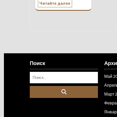
Читайте далее
Поиск
Арх
Май 2
Апрел
Март 
Февра
Январ