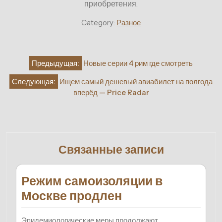
приобретения.
Category:
Разное
Навигация
Предыдущая:
Новые серии 4 рим где смотреть
по
Следующая:
Ищем самый дешевый авиабилет на полгода
записям
вперёд — Price Radar
Связанные записи
Режим самоизоляции в
Москве продлен
Эпидемиологические меры продолжают