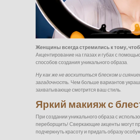
Женщины всегда стремились к тому, что
Акцентирование на глазах и губах с помощью
способов создания уникального образа.
Ну как же не восхититься блеском и сияни
загадочность.
Чем больше вариантов украше
захватывающе смотрится ваш стиль.
Яркий макияж с бле
При создании уникального образа с исполь
переборщить! Сверкающие акценты могут п
подчеркнуть красоту и придать образу особу