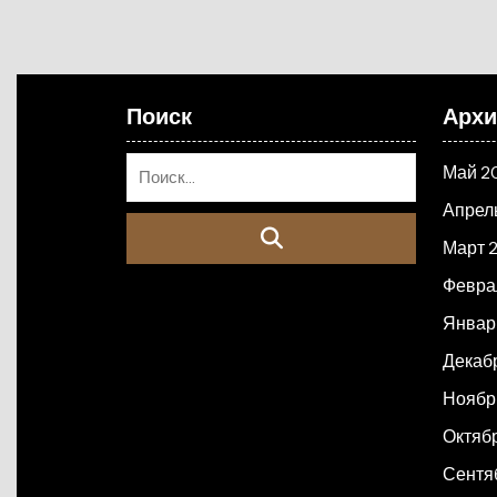
Поиск
Арх
Май 2
Апрел
Март 
Февра
Январ
Декаб
Ноябр
Октяб
Сентя