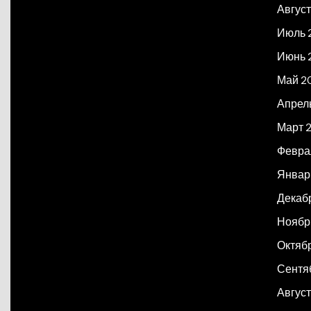
Авгус
Июль 
Июнь 
Май 2
Апрел
Март 
Февра
Январ
Декаб
Ноябр
Октяб
Сентя
Август