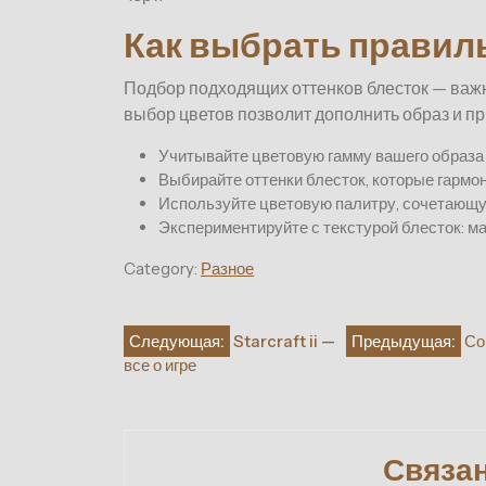
Как выбрать правил
Подбор подходящих оттенков блесток — важн
выбор цветов позволит дополнить образ и пр
Учитывайте цветовую гамму вашего образа
Выбирайте оттенки блесток, которые гармон
Используйте цветовую палитру, сочетающу
Экспериментируйте с текстурой блесток: 
Category:
Разное
Навигация
Следующая:
Starcraft ii —
Предыдущая:
Со
все о игре
по
записям
Связа