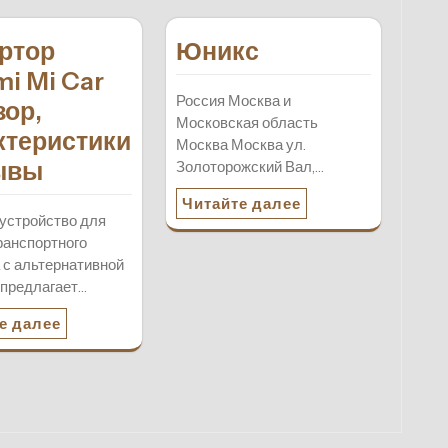
ртор
Юникс
mi Mi Car
Россия Москва и
зор,
Московская область
ктеристики
Москва Москва ул.
зывы
Золоторожский Вал,…
Читайте далее
устройство для
ранспортного
 с альтернативной
 предлагает…
е далее