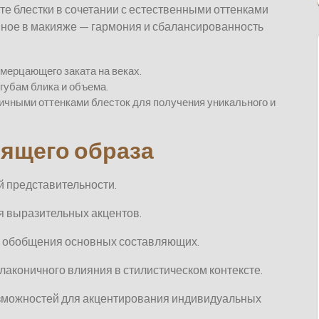
е блестки в сочетании с естественными оттенками
авное в макияже — гармония и сбалансированность
мерцающего заката на веках.
губам блика и объема.
ичными оттенками блесток для получения уникального и
тящего образа
й представительности.
я выразительных акцентов.
я обобщения основных составляющих.
лаконичного влияния в стилистическом контексте.
зможностей для акцентирования индивидуальных