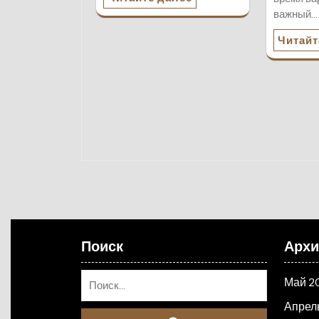
важный…
Читайт
Поиск
Арх
Май 2
Апрел