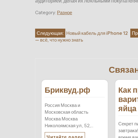
аудиторией, делая их лояльными покупателя
Category:
Разное
Навигация
Следующая:
Новый кабель для iPhone 12
Пр
— всё, что нужно знать
по
записям
Связа
Бриквуд.рф
Как 
вари
Россия Москва и
яйца
Московская область
Москва Москва
Секрет п
Николоямская ул., 52,…
завтрака
Читайте далее
время ва