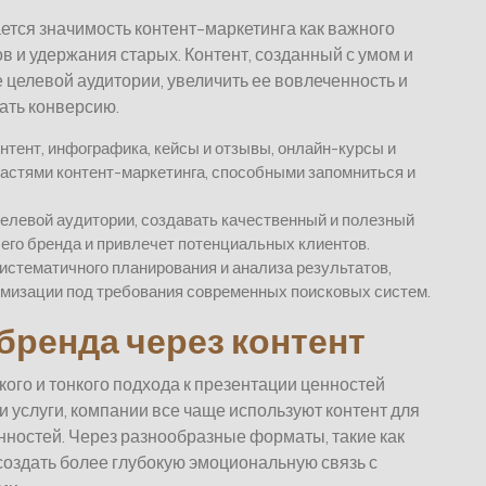
ется значимость контент-маркетинга как важного
 и удержания старых. Контент, созданный с умом и
 целевой аудитории, увеличить ее вовлеченность и
ать конверсию.
онтент, инфографика, кейсы и отзывы, онлайн-курсы и
астями контент-маркетинга, способными запомниться и
елевой аудитории, создавать качественный и полезный
шего бренда и привлечет потенциальных клиентов.
стематичного планирования и анализа результатов,
тимизации под требования современных поисковых систем.
бренда через контент
ого и тонкого подхода к презентации ценностей
 услуги, компании все чаще используют контент для
ностей. Через разнообразные форматы, такие как
 создать более глубокую эмоциональную связь с