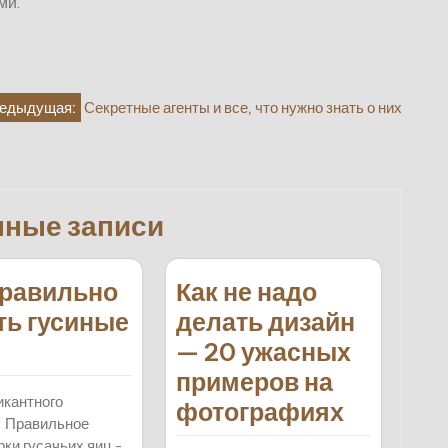
ми.
едыдущая:
Секретные агенты и все, что нужно знать о них
нные записи
правильно
Как не надо
ть гусиные
делать дизайн
— 20 ужасных
примеров на
икантного
фотографиях
! Правильное
рки гусачьих яиц -