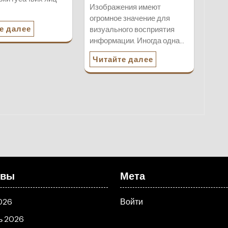
Изображения имеют
огромное значение для
е далее
визуального восприятия
информации. Иногда одна…
Читайте далее
ивы
Мета
026
Войти
ь 2026