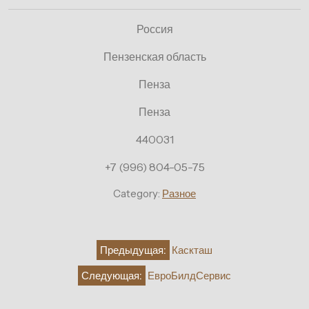
Россия
Пензенская область
Пенза
Пенза
440031
+7 (996) 804-05-75
Category:
Разное
Навигация
Предыдущая:
Каскташ
по
Следующая:
ЕвроБилдСервис
записям