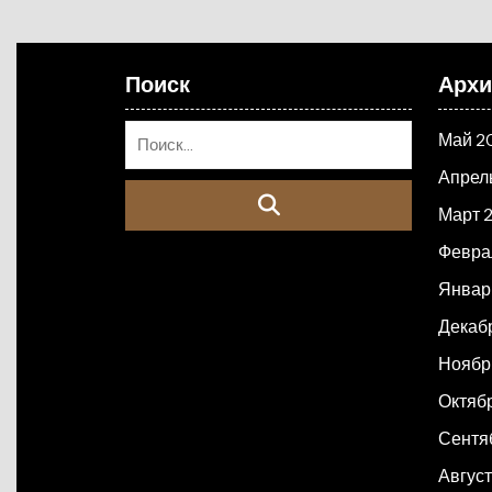
Поиск
Арх
Май 2
Апрел
Март 
Февра
Январ
Декаб
Ноябр
Октяб
Сентя
Авгус