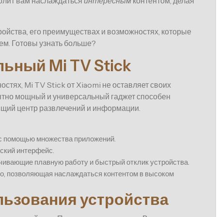
волит вам наслаждаться
интересным
контентом, делая
ройства, его преимуществах и возможностях, которые
ем. Готовы узнать больше?
ьный Mi TV Stick
остях, Mi TV Stick от Xiaomi не оставляет своих
ятно мощный и универсальный гаджет способен
ящий центр развлечений и информации.
 с помощью множества приложений.
ьский интерфейс.
ечивающие плавную работу и быстрый отклик устройства.
ио, позволяющая наслаждаться контентом в высоком
ьзования устройства