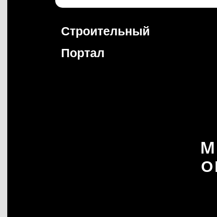
Перейти
к
содержимому
Строительный
Портал
M
О