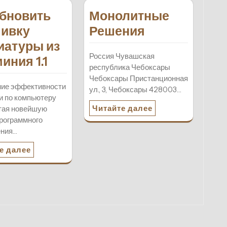
обновить
Монолитные
ивку
Решения
иатуры из
Россия Чувашская
иния 1.1
республика Чебоксары
Чебоксары Пристанционная
ие эффективности
ул., 3, Чебоксары 428003…
и по компьютеру
Читайте далее
тая новейшую
рограммного
ения…
е далее