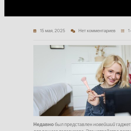
15 мая, 2025
Нет комментариев
1
Недавно
был представлен
новейший
гаджет