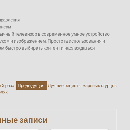
правления
висам
бычный телевизор в современное умное устройство,
вуком и изображением. Простота использования и
ам быстро выбирать контент и наслаждаться
 3 раза
Предыдущая:
Лучшие рецепты жареных огурцов
олях
нные записи