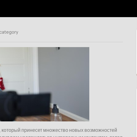
 category
, который принесет множество новых возможностей