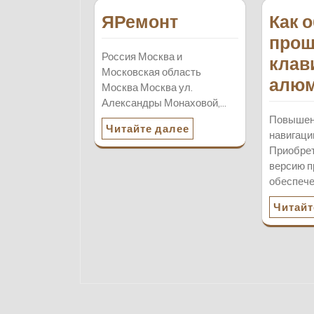
ЯРемонт
Как 
прош
Россия Москва и
клав
Московская область
алюм
Москва Москва ул.
Александры Монаховой,…
Повышен
Читайте далее
навигаци
Приобре
версию п
обеспеч
Читайт