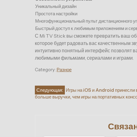
Уникальный дизайн
Простота настройки
Многофункциональный пульт дистанционного у
Быстрый доступ к любимым приложениям и сер
С Mi TV Stick вы сможете превратить ваш о
которое будет радовать вас качественным з
интуитивно понятный интерфейс позволят в
любимыми фильмами, сериалами и играми.
Category:
Разное
Навигация
Следующая:
Игры на iOS и Android принесли в
больше выручки, чем игры на портативных конс
по
записям
Связа