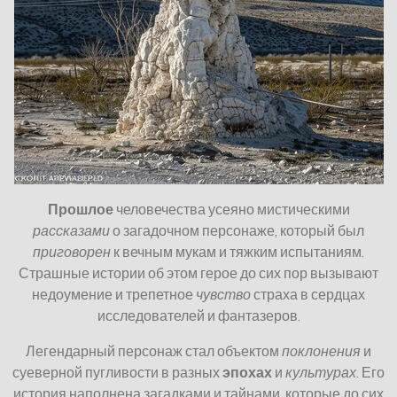
Прошлое
человечества усеяно мистическими
рассказами
о загадочном персонаже, который был
приговорен
к вечным мукам и тяжким испытаниям.
Страшные истории об этом герое до сих пор вызывают
недоумение и трепетное
чувство
страха в сердцах
исследователей и фантазеров.
Легендарный персонаж стал объектом
поклонения
и
суеверной пугливости в разных
эпохах
и
культурах
. Его
история наполнена загадками и тайнами, которые до сих