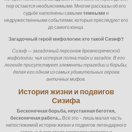
пор остаются необъяснимыми. Многие рассказы об его
судьбе наполнены самыми
темными
и
недружественными событиями, которые преследуют его
до самого конца.
Загадочный герой мифологии: кто такой Сизиф?
Сизиф — загадочный персонаж древнегреческой
мифологии, чья история полна тайн и загадок. В его
легенде присутствуют элементы трагедии и борьбы,
делая его одним из самых удивительных героев
античных мифов.
История жизни и подвигов
Сизифа
Бесконечная борьба, неустанная беготня,
бесконечная работа…
Всё это – лишь малая часть
непостижимой истории жизни и подвигов легендарного
героя, чьё имя стало символом упорства и