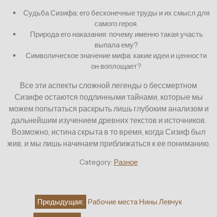
Судьба Сизифа: его бесконечные труды и их смысл для
самого героя.
Природа его наказания: почему именно такая участь
выпала ему?
Символическое значение мифа: какие идеи и ценности
он воплощает?
Все эти аспекты сложной легенды о бессмертном
Сизифе остаются подлинными тайнами, которые мы
можем попытаться раскрыть лишь глубоким анализом и
дальнейшим изучением древних текстов и источников.
Возможно, истина скрыта в то время, когда Сизиф был
жив, и мы лишь начинаем приближаться к ее пониманию.
Category:
Разное
Навигация
Предыдущая:
Рабочие места Нины Левчук
по