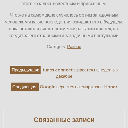
этого казалось известным и привычным.
Что же на самом деле случилось с этим загадочным
человеком и какие последствия ожидают его в будущем,
пока остаются лишь предметом разгадки для тех, кто
следит за его странными и загадочными поступками.
Category:
Разное
Навигация
Предыдущая:
Itunes connect закроется на неделю в
по
декабре
записям
Следующая:
Google вернется на смартфоны Honor
Связанные записи