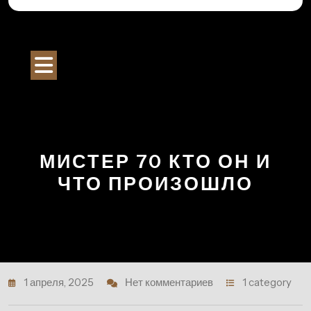
Перейти
к
Строительный Портал
содержимому
Кнопка
Открыть
МИСТЕР 70 КТО ОН И
ЧТО ПРОИЗОШЛО
1 апреля, 2025
Нет комментариев
1 category