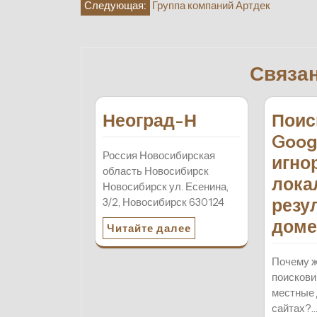
Навигация
Следующая:
Группа компаний Артдек
по
записям
Связа
Неоград-Н
Поис
Goog
Россия Новосибирская
игно
область Новосибирск
лока
Новосибирск ул. Есенина,
резу
3/2, Новосибирск 630124
доме
Читайте далее
Почему 
поискови
местные 
сайтах?