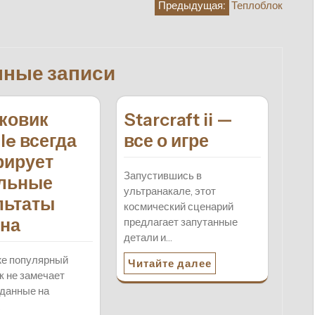
Предыдущая:
Теплоблок
нные записи
ковик
Starcraft ii —
le всегда
все о игре
рирует
Запустившись в
льные
ультранакале, этот
льтаты
космический сценарий
на
предлагает запутанные
детали и…
же популярный
Читайте далее
к не замечает
данные на
…