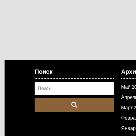
Поиск
Арх
Май 2
Апрел
Март 
Февра
Январ