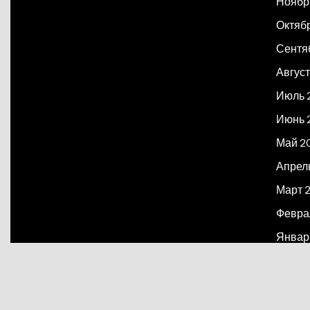
Ноябр
Октяб
Сентя
Август
Июль 
Июнь 
Май 2
Апрел
Март 
Февра
Январ
Декаб
Март 