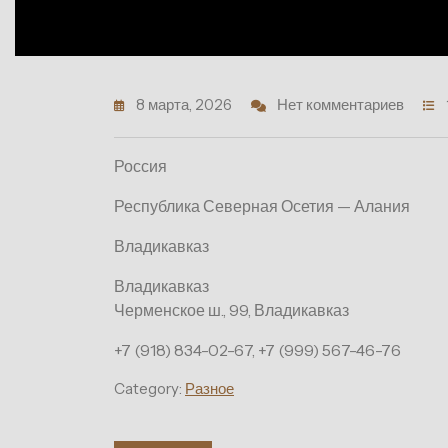
8 марта, 2026
Нет комментариев
Россия
Республика Северная Осетия — Алания
Владикавказ
Владикавказ
Черменское ш., 99, Владикавказ
+7 (918) 834-02-67, +7 (999) 567-46-76
Category:
Разное