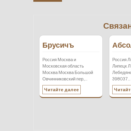
по
записям
Связа
Брусичъ
Абсо
Россия Москва и
Россия Л
Московская область
Липецк Л
Москва Москва Большой
Лебедянс
Овчинниковский пер.,…
398037…
Читайте далее
Читайт