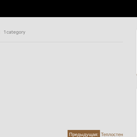
1 category
Предыдущая:
Теплостен