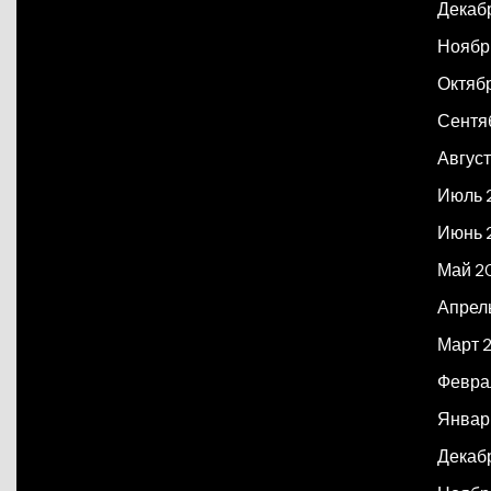
Декаб
Ноябр
Октяб
Сентя
Авгус
Июль 
Июнь 
Май 2
Апрел
Март 
Февра
Январ
Декаб