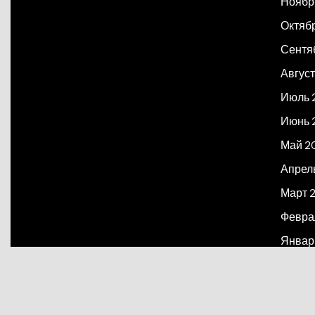
Ноябр
Октяб
Сентя
Август
Июль 
Июнь 
Май 2
Апрел
Март 
Февра
Январ
Декаб
Март 