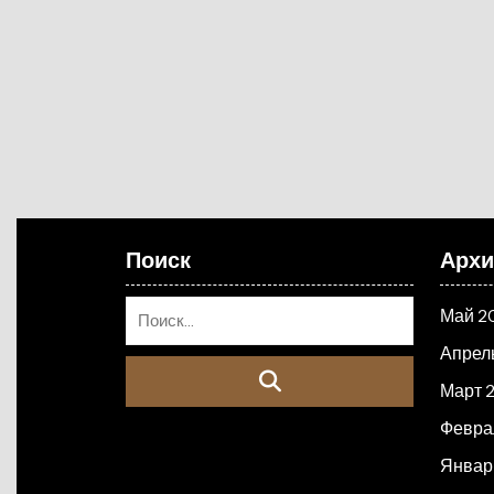
Поиск
Арх
Май 2
Апрел
Март 
Февра
Январ