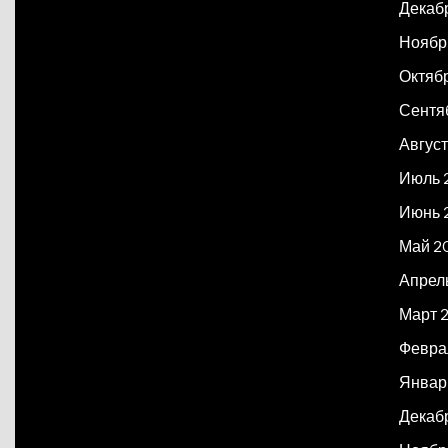
Декаб
Ноябр
Октяб
Сентя
Авгус
Июль 
Июнь 
Май 2
Апрел
Март 
Февра
Январ
Декаб