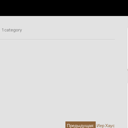
1 category
Предыдущая:
Иер Хаус