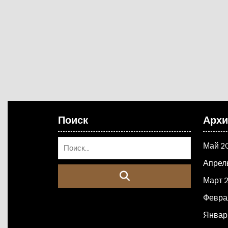
Поиск
Арх
Май 2
Апрел
Март 
Февра
Январ