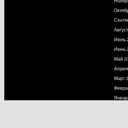
Ноябр
Октяб
Сентя
Август
Июль 
Июнь 
Май 2
Апрел
Март 
Февра
Январ
Декаб
Март 