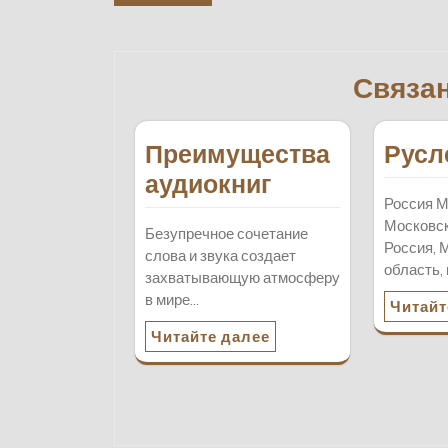
по
записям
Связа
Преимущества
Русл
аудиокниг
Россия М
Московск
Безупречное сочетание
Россия, 
слова и звука создает
область,
захватывающую атмосферу
в мире…
Читайт
Читайте далее