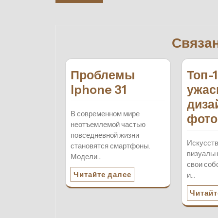
по
записям
Связа
Проблемы
Топ-
Iphone 31
ужас
диза
В современном мире
фото
неотъемлемой частью
повседневной жизни
Искусств
становятся смартфоны.
визуальн
Модели…
свои соб
Читайте далее
и…
Читайт