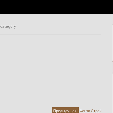
 category
Предыдущая:
Фанза Строй