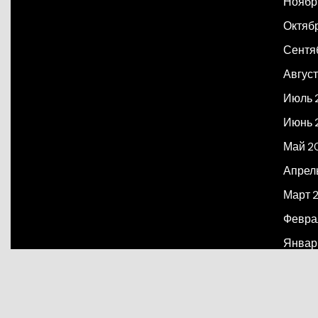
Ноябр
Октяб
Сентя
Август
Июль 
Июнь 
Май 2
Апрел
Март 
Февра
Январ
Декаб
Март 