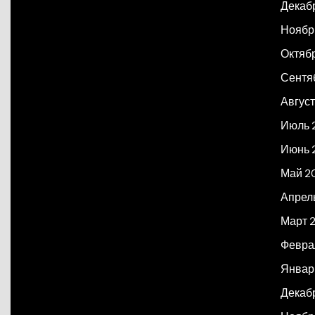
Декаб
Ноябр
Октяб
Сентя
Авгус
Июль 
Июнь 
Май 2
Апрел
Март 
Февра
Январ
Декаб