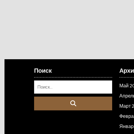
Поиск
Арх
Май 2
Апрел
Март 
Февра
Январ