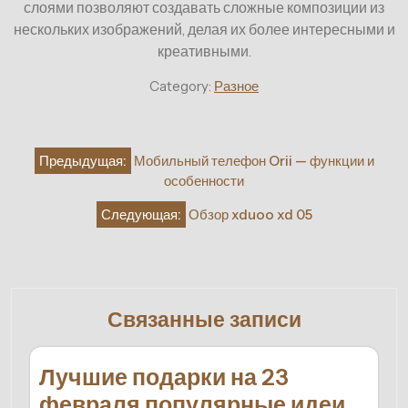
слоями позволяют создавать сложные композиции из
нескольких изображений, делая их более интересными и
креативными.
Category:
Разное
Навигация
Предыдущая:
Мобильный телефон Orii — функции и
по
особенности
записям
Следующая:
Обзор xduoo xd 05
Связанные записи
Лучшие подарки на 23
февраля популярные идеи