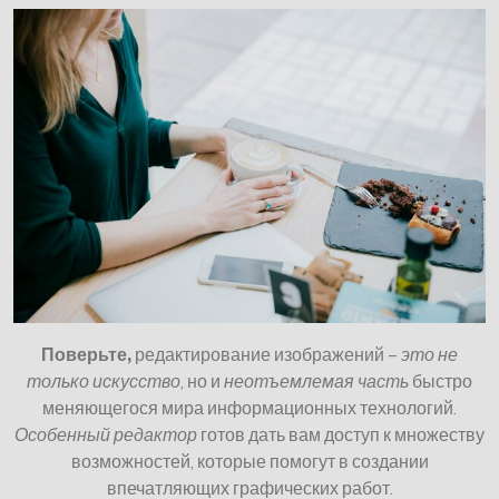
Поверьте,
редактирование изображений –
это не
только искусство
, но и
неотъемлемая часть
быстро
меняющегося мира информационных технологий.
Особенный редактор
готов дать вам доступ к множеству
возможностей, которые помогут в создании
впечатляющих графических работ.