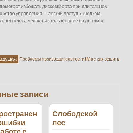
 помогает избежать дискомфорта при длительном
обство управления — легкий доступ к кнопкам
мощи голоса делают использование наушников
ыдущая:
Проблемы производительности iMac как решить
нные записи
ространен
Слободской
ошибки
лес
работе с