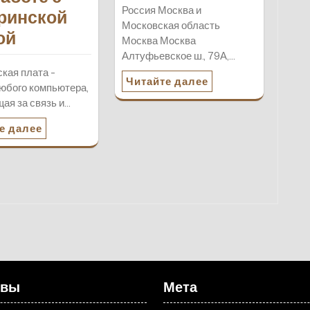
Россия Москва и
ринской
Московская область
ой
Москва Москва
Алтуфьевское ш., 79А,…
кая плата -
Читайте далее
юбого компьютера,
ая за связь и…
е далее
ивы
Мета