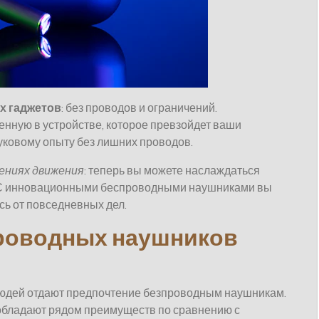
х гаджетов
: без проводов и ограничений.
енную в устройстве, которое превзойдет ваши
уковому опыту без лишних проводов.
чениях движения
: теперь вы можете наслаждаться
 С инновационными беспроводными наушниками вы
сь от повседневных дел.
роводных наушников
людей отдают предпочтение безпроводным наушникам.
а обладают рядом преимуществ по сравнению с