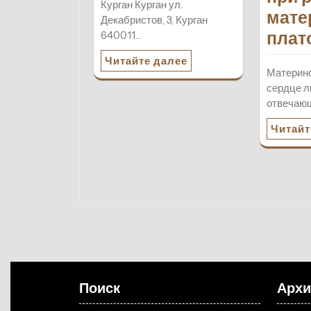
Курган Курган ул.
мате
Декабристов, 3, Курган
плат
640011…
Читайте далее
Материнс
сердце л
отвечающ
Читайт
Поиск
Арх