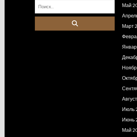
Май 2
Апрел
Март 
Февра
Январ
Декаб
Ноябр
Октяб
Сентя
Авгус
Июль 
Июнь 
Май 2