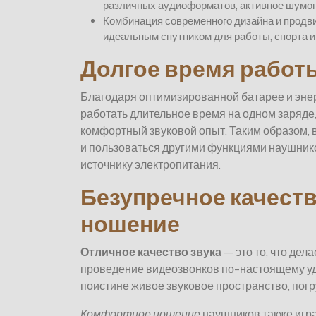
различных аудиоформатов, активное шумопо
Комбинация современного дизайна и продв
идеальным спутником для работы, спорта и
Долгое время работ
Благодаря оптимизированной батарее и эн
работать длительное время на одном заряд
комфортный звуковой опыт. Таким образом, 
и пользоваться другими функциями наушник
источнику электропитания.
Безупречное качеств
ношение
Отличное качество звука
— это то, что де
проведение видеозвонков по-настоящему уд
поистине живое звуковое пространство, пог
Комфортное ношение
наушников также игра