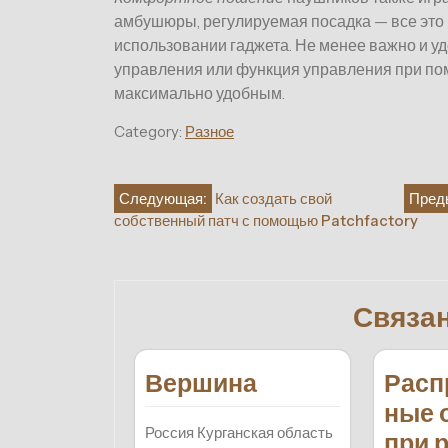
амбушюры, регулируемая посадка — все это
использовании гаджета. Не менее важно и уд
управления или функция управления при по
максимально удобным.
Category:
Разное
Навигация
Следующая:
Как создать свой
Пред
собственный патч с помощью Patchfactory
по
записям
Связа
Вершина
Расп
ные 
Россия Курганская область
при 