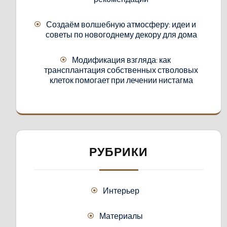
Создаём волшебную атмосферу: идеи и
советы по новогоднему декору для дома
Модификация взгляда: как
трансплантация собственных стволовых
клеток помогает при лечении нистагма
РУБРИКИ
Интерьер
Материалы