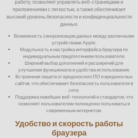
работу, позволяет управлять веб-страницами и
приложениями с легкостью, а также обеспечивает
высокий уровень безопасности и конфиденциальности
данных.
Возможность синхронизации данных между различными
устройствами Apple;
Модульность и настройка интерфейса браузера по
индивидуальным предпочтениям пользователя;
Широкий выбор дополнений и расширений для
улучшения функционала и удобства использования;
Встроенная защита от вредоносного ПО и вредоносных
сайтов, что обеспечивает безопасность пользователя в
сети;
Поддержка новейших веб-технологий и стандартов, что
позволяет пользователям полноценно пользоваться
современным интернетом.
Удобство и скорость работы
браузера