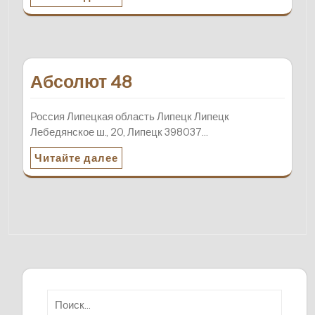
Абсолют 48
Россия Липецкая область Липецк Липецк
Лебедянское ш., 20, Липецк 398037…
Читайте далее