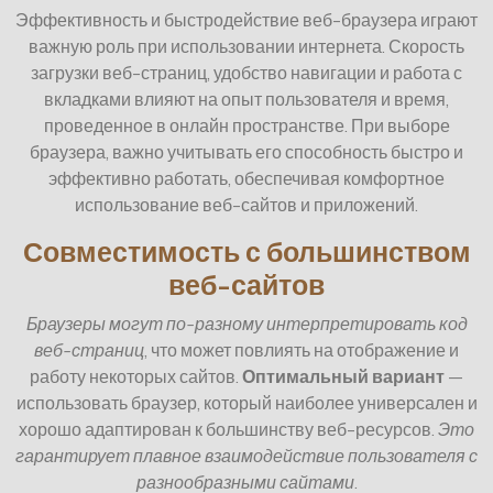
Эффективность и быстродействие веб-браузера играют
важную роль при использовании интернета. Скорость
загрузки веб-страниц, удобство навигации и работа с
вкладками влияют на опыт пользователя и время,
проведенное в онлайн пространстве. При выборе
браузера, важно учитывать его способность быстро и
эффективно работать, обеспечивая комфортное
использование веб-сайтов и приложений.
Совместимость с большинством
веб-сайтов
Браузеры могут по-разному интерпретировать код
веб-страниц
, что может повлиять на отображение и
работу некоторых сайтов.
Оптимальный вариант
—
использовать браузер, который наиболее универсален и
хорошо адаптирован к большинству веб-ресурсов.
Это
гарантирует плавное взаимодействие пользователя с
разнообразными сайтами
.