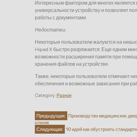
Интересным фактором для многих является н
универсальности устройству и позволяет по
работы с документами.
Недостатки:
Некоторые пользователи жалуются на невысо
Hipad X быстро разряжается. Еще одним мин
возможности расширения памяти при помощи
хранения файлов на устройстве.
Также, некоторые пользователи отмечают н
обеспечения и возможные зависания при ра
Category:
Разное
Навигация
Предыдущая:
Производство медицинских двер
клиник
по
Следующая:
10 идей как обустроить стандарт