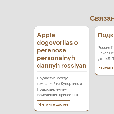
записям
Связа
Apple
Подк
dogovorilas o
Россия П
perenose
Псков П
personalnyh
ул., 145,
dannyh rossiyan
Читайт
Соучастие между
компанией из Купертино и
Подразделением
юрисдикции приносит в…
Читайте далее