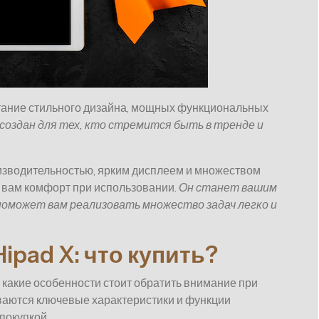
тание стильного дизайна, мощных функциональных
создан для тех, кто стремится быть в тренде и
изводительностью, ярким дисплеем и множеством
 вам комфорт при использовании.
Он станет вашим
поможет вам реализовать множество задач легко и
ipad X: что купить?
 какие особенности стоит обратить внимание при
ваются ключевые характеристики и функции
покупкой.