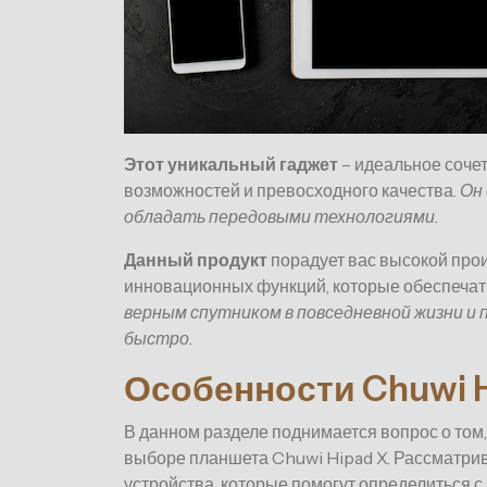
Этот уникальный гаджет
– идеальное соче
возможностей и превосходного качества.
Он 
обладать передовыми технологиями.
Данный продукт
порадует вас высокой про
инновационных функций, которые обеспечат
верным спутником в повседневной жизни и 
быстро.
Особенности Chuwi H
В данном разделе поднимается вопрос о том,
выборе планшета Chuwi Hipad X. Рассматри
устройства, которые помогут определиться с 