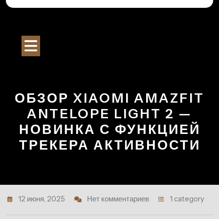
Перейти
к
Строительный Портал
содержимому
Кнопка
Открыть
ОБЗОР XIAOMI AMAZFIT
ANTELOPE LIGHT 2 —
НОВИНКА С ФУНКЦИЕЙ
ТРЕКЕРА АКТИВНОСТИ
12 июня, 2025
Нет комментариев
1 category