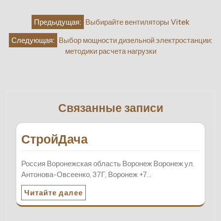
Навигация
Предыдущая:
Выбирайте вентиляторы Vitek
по
Следующая:
Выбор мощности дизельной электростанции:
записям
методики расчета нагрузки
Связанные записи
СтройДача
Россия Воронежская область Воронеж Воронеж ул.
Антонова-Овсеенко, 37Г, Воронеж +7…
Читайте далее