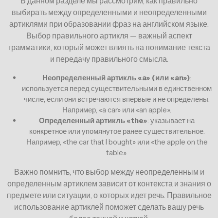
В данном разделе мы рассмотрим, как правильно
выбирать между определенными и неопределенными
артиклями при образовании фраз на английском языке.
Выбор правильного артикля — важный аспект
грамматики, который может влиять на понимание текста
и передачу правильного смысла.
Неопределенный артикль «a» (или «an»)
:
используется перед существительными в единственном
числе, если они встречаются впервые и не определены.
Например, «a car» или «an apple».
Определенный артикль «the»
: указывает на
конкретное или упомянутое ранее существительное.
Например, «the car that I bought» или «the apple on the
table».
Важно помнить, что выбор между неопределенным и
определенным артиклем зависит от контекста и знания о
предмете или ситуации, о которых идет речь. Правильное
использование артиклей поможет сделать вашу речь