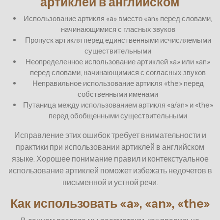
артиклей в английском
Использование артикля «a» вместо «an» перед словами,
начинающимися с гласных звуков
Пропуск артикля перед единственными исчисляемыми
существительными
Неопределенное использование артиклей «a» или «an»
перед словами, начинающимися с согласных звуков
Неправильное использование артикля «the» перед
собственными именами
Путаница между использованием артикля «a/an» и «the»
перед обобщенными существительными
Исправление этих ошибок требует внимательности и
практики при использовании артиклей в английском
языке. Хорошее понимание правил и контекстуальное
использование артиклей поможет избежать недочетов в
письменной и устной речи.
Как использовать «a», «an», «the»