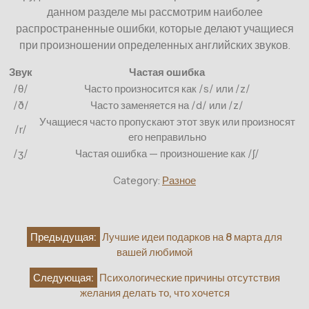
данном разделе мы рассмотрим наиболее
распространенные ошибки, которые делают учащиеся
при произношении определенных английских звуков.
Звук
Частая ошибка
/θ/
Часто произносится как /s/ или /z/
/ð/
Часто заменяется на /d/ или /z/
Учащиеся часто пропускают этот звук или произносят
/r/
его неправильно
/ʒ/
Частая ошибка — произношение как /ʃ/
Category:
Разное
Навигация
Предыдущая:
Лучшие идеи подарков на 8 марта для
по
вашей любимой
записям
Следующая:
Психологические причины отсутствия
желания делать то, что хочется