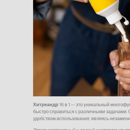
Хитреандр
16 в 1 — это уникальный многофу
быстро справиться с различными задачами. 
удобством использования, являясь незамен