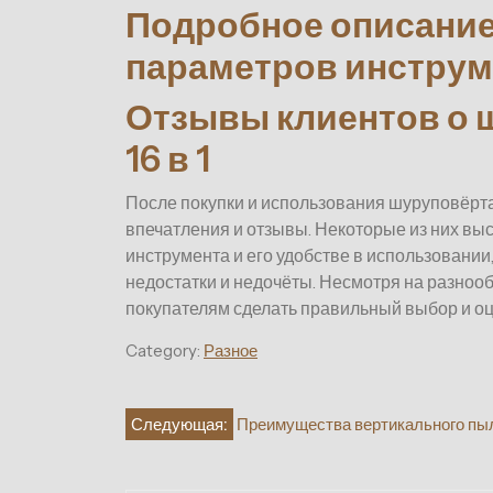
Подробное описание
параметров инструм
Отзывы клиентов о ш
16 в 1
После покупки и использования шуруповёрта X
впечатления и отзывы. Некоторые из них вы
инструмента и его удобстве в использовании,
недостатки и недочёты. Несмотря на разно
покупателям сделать правильный выбор и оц
Category:
Разное
Навигация
Следующая:
Преимущества вертикального пыл
по