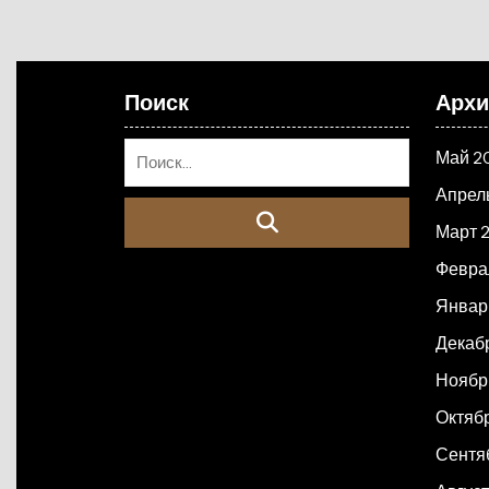
Поиск
Арх
Май 2
Апрел
Март 
Февра
Январ
Декаб
Ноябр
Октяб
Сентя