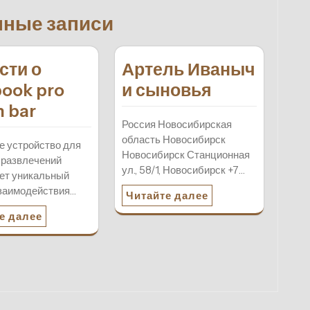
нные записи
сти о
Артель Иваныч
ook pro
и сыновья
h bar
Россия Новосибирская
область Новосибирск
 устройство для
Новосибирск Станционная
 развлечений
ул., 58/1, Новосибирск +7…
ет уникальный
заимодействия…
Читайте далее
е далее