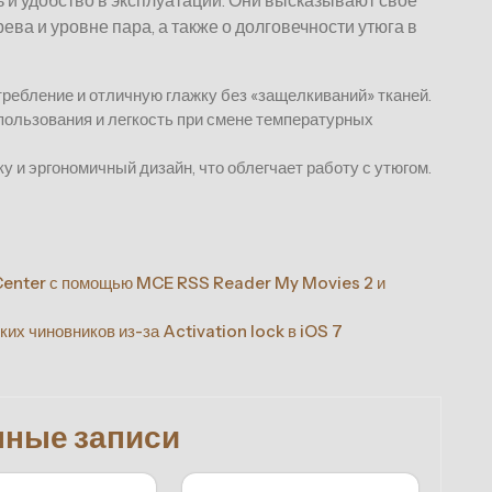
 и удобство в эксплуатации. Они высказывают свое
ева и уровне пара, а также о долговечности утюга в
ребление и отличную глажку без «защелкиваний» тканей.
ользования и легкость при смене температурных
 и эргономичный дизайн, что облегчает работу с утюгом.
enter с помощью MCE RSS Reader My Movies 2 и
х чиновников из-за Activation lock в iOS 7
нные записи