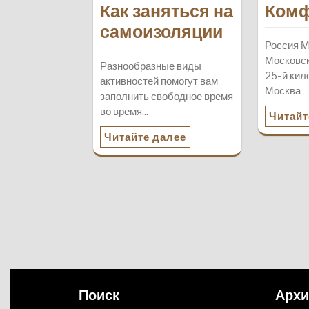
Как заняться на
Комф
самоизоляции
Россия М
Московск
Разнообразные виды
25-й кило
активностей помогут вам
Москва…
заполнить свободное время
во время…
Читайт
Читайте далее
Поиск
Арх