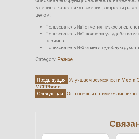
описывая его функциональность, надежность
мнение о качестве утюжения, скорости разогр
целом.
Пользователь №1 отметил низкое энергопот
Пользователь №2 подчеркнул удобство исп
режимов.
Пользователь №3 отметил удобную рукоятку
Category:
Разное
Навигация
Предыдущая:
Улучшаем возможности Media C
MCEPhone
по
Следующая:
Осторожный оптимизм американски
записям
Связа