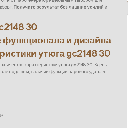
ют этот парогенератор идеальным выбором для
мфорт.
Получите результат без лишних усилий и
gc2148 30
 функционала и дизайна
ристики утюга gc2148 30
хнические характеристики утюга gc2148 30. Здесь
иале подошвы, наличии функции парового удара и
да