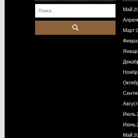
Май 2
Апрел
Март 
Февра
Январ
Декаб
Ноябр
Октяб
Сентя
Авгус
Июль 
Июнь 
Май 2