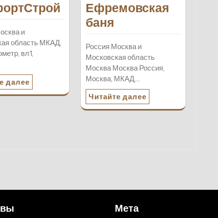
ортСтрой
Ефремовская
баня
осква и
ая область МКАД,
Россия Москва и
метр, вл1,
Московская область
Москва Москва Россия,
Москва, МКАД,…
е далее
Читайте далее
ивы
Мета