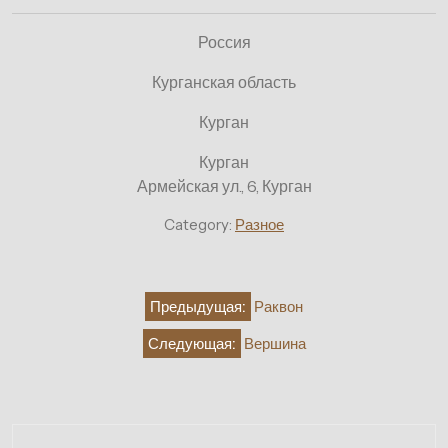
Россия
Курганская область
Курган
Курган
Армейская ул., 6, Курган
Category:
Разное
Навигация
Предыдущая:
Раквон
по
Следующая:
Вершина
записям