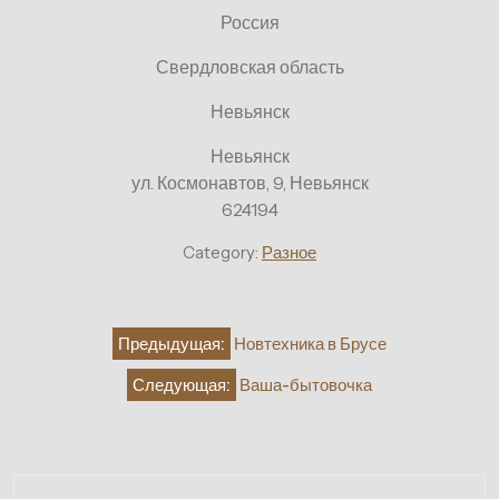
Россия
Свердловская область
Невьянск
Невьянск
ул. Космонавтов, 9, Невьянск
624194
Category:
Разное
Навигация
Предыдущая:
Новтехника в Брусе
по
Следующая:
Ваша-бытовочка
записям