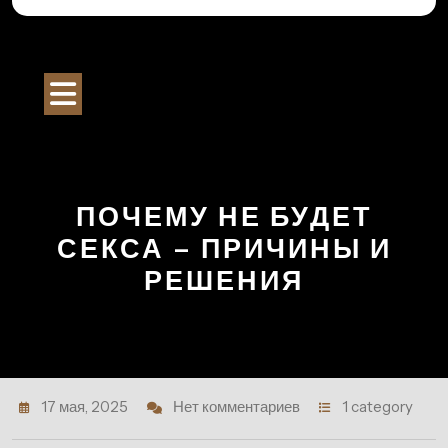
Перейти
к
Строительный Портал
содержимому
Кнопка
Открыть
ПОЧЕМУ НЕ БУДЕТ
СЕКСА – ПРИЧИНЫ И
РЕШЕНИЯ
17 мая, 2025
Нет комментариев
1 category