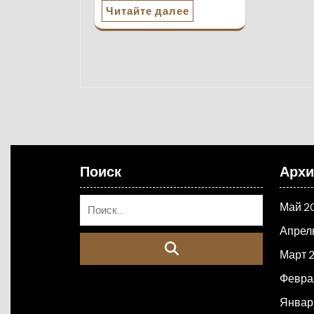
Читайте далее
Поиск
Арх
Май 2
Апрел
Март 
Февра
Январ