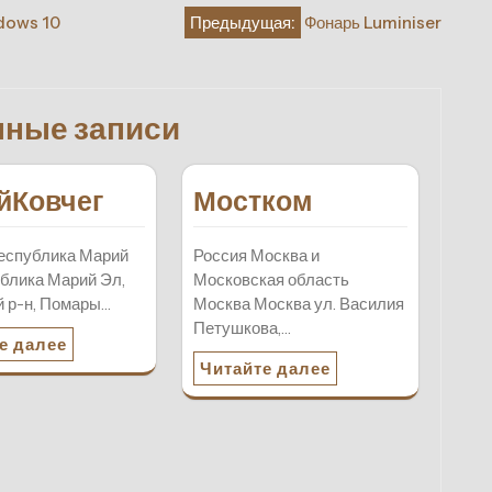
dows 10
Предыдущая:
Фонарь Luminiser
нные записи
йКовчег
Мостком
еспублика Марий
Россия Москва и
блика Марий Эл,
Московская область
 р-н, Помары…
Москва Москва ул. Василия
Петушкова,…
е далее
Читайте далее