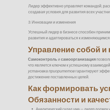
Лидер эффективно управляет командой, рас
создавая условия для развития всех участни
3. Инновации и изменения
Успешный лидер в бизнесе способен приним
развития и адаптироваться к изменяющимся
Управление собой и
Самоконтроль
и
самоорганизация
позволя
что является ключом к успешному взаимодей
установка приоритетов
гарантируют эффек
достижение поставленных целей.
Как формировать ус
Обязанности и качес
Аналитический склад ума — лидер должен 