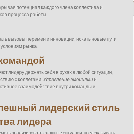
крывая потенциал каждого члена коллектива и
ков процесса работы.
ать вызовы перемен и инновации, искать новые пути
 условиям рынка.
 командой
ют лидеру держать себя в руках в любой ситуации,
ствию с коллегами.
Управление эмоциями
и
тивное взаимодействие внутри команды и
пешный лидерский стиль
тва лидера
уметь анализировать сложные ситуации, предсказывать