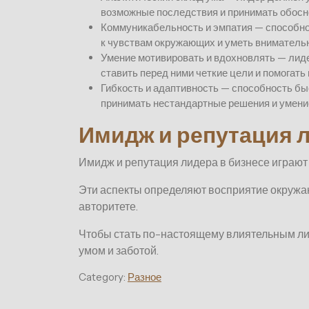
возможные последствия и принимать обос
Коммуникабельность и эмпатия — способно
к чувствам окружающих и уметь вниматель
Умение мотивировать и вдохновлять — лид
ставить перед ними четкие цели и помогать
Гибкость и адаптивность — способность б
принимать нестандартные решения и умени
Имидж и репутация л
Имидж и репутация лидера в бизнесе играют 
Эти аспекты определяют восприятие окружа
авторитете.
Чтобы стать по-настоящему влиятельным лид
умом и заботой.
Category:
Разное