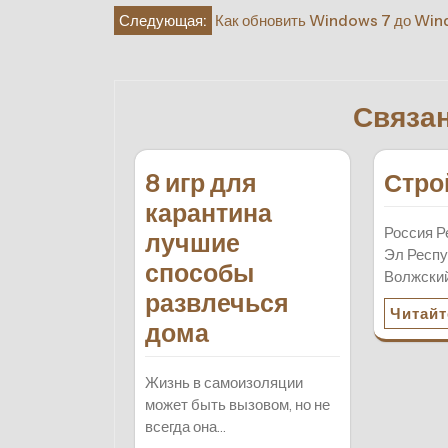
Навигация
Следующая:
Как обновить Windows 7 до Win
по
записям
Связа
8 игр для
Стро
карантина
Россия Р
лучшие
Эл Респу
способы
Волжский
развлечься
Читайт
дома
Жизнь в самоизоляции
может быть вызовом, но не
всегда она…