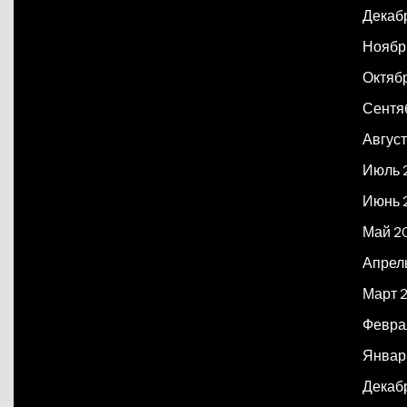
Декаб
Ноябр
Октяб
Сентя
Авгус
Июль 
Июнь 
Май 2
Апрел
Март 
Февра
Январ
Декаб