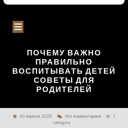
Перейти
к
Строительный Портал
содержимому
Кнопка
Открыть
ПОЧЕМУ ВАЖНО
ПРАВИЛЬНО
ВОСПИТЫВАТЬ ДЕТЕЙ
СОВЕТЫ ДЛЯ
РОДИТЕЛЕЙ
30 апреля, 2025
Нет комментариев
1
category