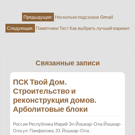
Навигация
Предыдущая:
Несколько подсказок Gmail
по
Следующая:
Памятники Тест Как выбрать лучший вариант
записям
Связанные записи
ПСК Твой Дом.
Строительство и
реконструкция домов.
Арболитовые блоки
Россия Республика Марий Эл Йошкар-Ола Йошкар-
Ола ул. Панфилова, 33, Йошкар-Ола…