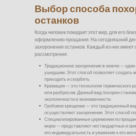
Выбор способа похо
останков
Когда человек покидает этот мир, для его б
оформлению прощания. На сегодняшний день
захоронения останков. Каждый из них имеет 
рассмотрения.
Традиционное захоронение в землю — один
ушедшим. Этот способ позволяет создать ме
приходить и скорбеть.
Кремация — это технология термического р
или разбросом. Данный вид похорон станов
экологичности и экономичности.
Гробовое крещение — это традиционный вид
осуществляют захоронение. Этот способ по
Специализированные церемонии по прощани
морю — представляют нестандартные и ор
его индивидуальность и уважение к его жел