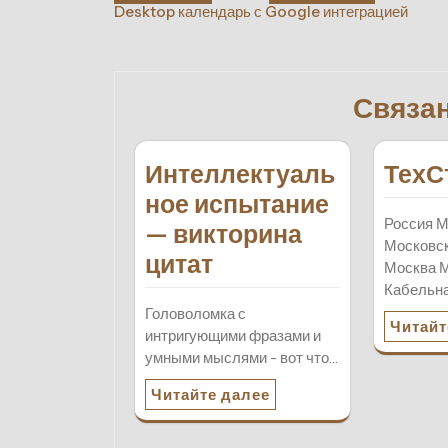
Desktop календарь с Google интеграцией
по
записям
Связа
Интеллектуаль
ТехС
ное испытание
Россия М
— викторина
Московск
цитат
Москва М
Кабельна
Головоломка с
Читайт
интригующими фразами и
умными мыслями - вот что…
Читайте далее