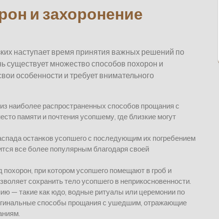
рон и захоронение
лизких наступает время принятия важных решений по
 существует множество способов похорон и
свои особенности и требует внимательного
 из наиболее распространенных способов прощания с
сто памяти и почтения усопшему, где близкие могут
аспада останков усопшего с последующим их погребением
ится все более популярным благодаря своей
 похорон, при котором усопшего помещают в гроб и
зволяет сохранить тело усопшего в неприкосновенности.
ю — такие как юдо, водные ритуалы или церемонии по
игинальные способы прощания с ушедшим, отражающие
аниям.