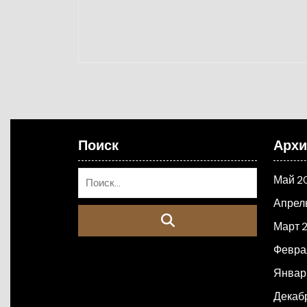
Поиск
Арх
Май 2
Апрел
Март 
Февра
Январ
Декаб