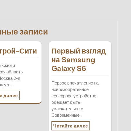
нные записи
трой-Сити
Первый взгляд
на Samsung
осква и
Galaxy S6
ая область
осква 2-я
Первое впечатление на
я ул.,…
новоизобретенное
е далее
сенсорное устройство
обещает быть
увлекательным.
Современные…
Читайте далее