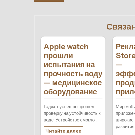
по
записям
Связа
Apple watch
Рекл
прошли
Stor
испытания на
—
прочность воду
эффе
— медицинское
прод
оборудование
прил
Гаджет успешно прошёл
Мир моб
проверку на устойчивость к
приложен
воде. Устройство смогло…
широкие 
развития
Читайте далее