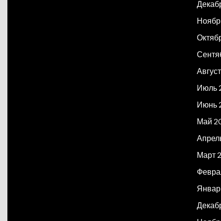
Декаб
Ноябр
Октяб
Сентя
Авгус
Июль 
Июнь 
Май 2
Апрел
Март 
Февра
Январ
Декаб