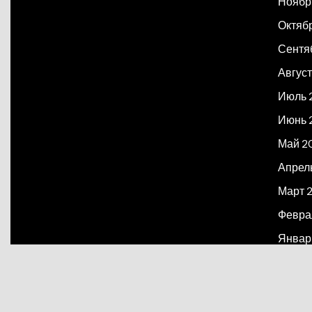
Ноябр
Октяб
Сентя
Август
Июль 
Июнь 
Май 2
Апрел
Март 
Февра
Январ
Декаб
Март 