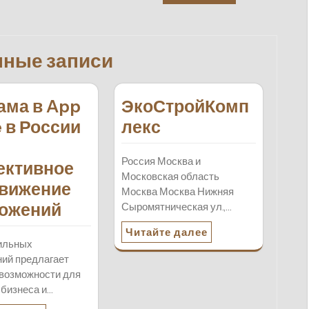
нные записи
ама в App
ЭкоСтройКомп
e в России
лекс
Россия Москва и
ктивное
Московская область
вижение
Москва Москва Нижняя
ожений
Сыромятническая ул.,…
Читайте далее
ильных
ий предлагает
возможности для
 бизнеса и…