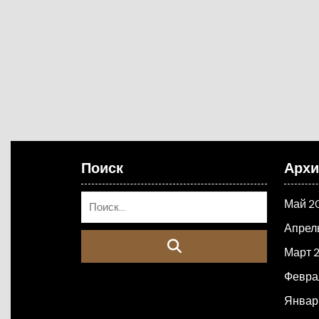
Поиск
Арх
Май 2
Апрел
Март 
Февра
Январ