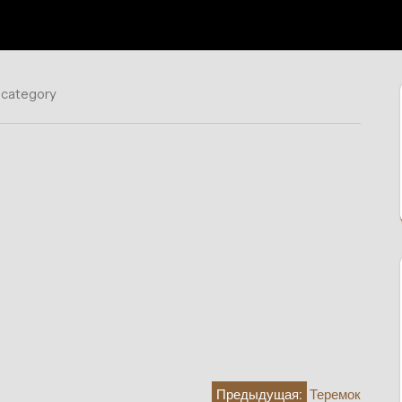
 category
Предыдущая:
Теремок