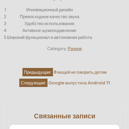
1
Инновационный дизайн
2
Превосходное качество звука
3
Удобство использования
4
Активное шумоподавление
5
Широкий функционал и автономная работа
Category:
Разное
Навигация
Предыдущая:
8 вещей не говорить детям
по
Следующая:
Google выпустила Android 11
записям
Связанные записи