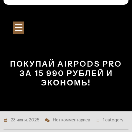
Перейти
к
Строительный Портал
содержимому
Кнопка
Открыть
ПОКУПАЙ AIRPODS PRO
ЗА 15 990 РУБЛЕЙ И
ЭКОНОМЬ!
23 июня, 2025
Нет комментариев
1 category