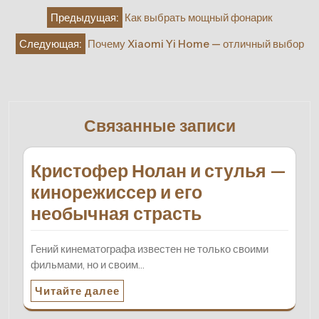
Навигация
Предыдущая:
Как выбрать мощный фонарик
по
Следующая:
Почему Xiaomi Yi Home — отличный выбор
записям
Связанные записи
Кристофер Нолан и стулья —
кинорежиссер и его
необычная страсть
Гений кинематографа известен не только своими
фильмами, но и своим…
Читайте далее