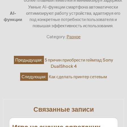
более плавный геймплей и минимизируя задержки.
Умные AI-функции смартфона автоматически
AI-
оптимизируют работу устройства, адаптируя его
функции
под конкретные потребности пользователя и
повышая эффективность использования.
Category:
Разное
Навигация
Предыдущая:
5 причин приобрести геймпад Sony
по
DualShock 4
записям
Следующая:
Как сделать принтер сетевым
Связанные записи