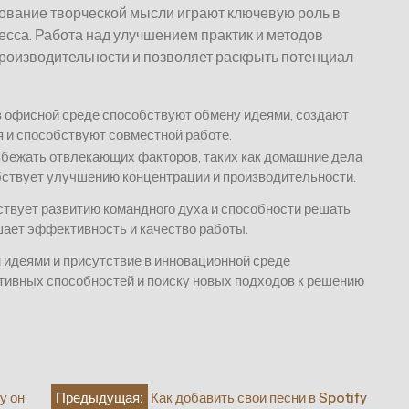
вание творческой мысли играют ключевую роль в
сса. Работа над улучшением практик и методов
роизводительности и позволяет раскрыть потенциал
 офисной среде способствуют обмену идеями, создают
 и способствуют совместной работе.
збежать отвлекающих факторов, таких как домашние дела
обствует улучшению концентрации и производительности.
ствует развитию командного духа и способности решать
шает эффективность и качество работы.
 идеями и присутствие в инновационной среде
тивных способностей и поиску новых подходов к решению
у он
Предыдущая:
Как добавить свои песни в Spotify