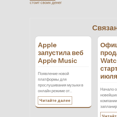
стоит своих денег
по
записям
Связа
Apple
Офи
запустила веб
прод
Apple Music
Watc
стар
Появление новой
июл
платформы для
прослушивания музыки в
Начало 
онлайн режиме от…
новейших
Читайте далее
компании
заплани
Читайт