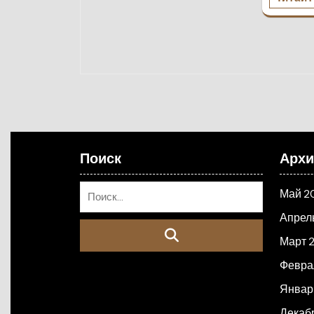
Поиск
Арх
Май 2
Апрел
Март 
Февра
Январ
Декаб