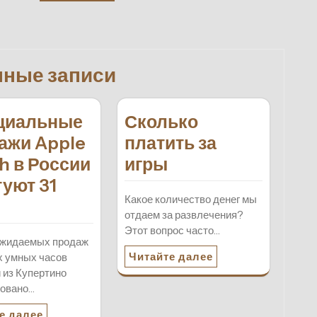
нные записи
циальные
Сколько
ажи Apple
платить за
h в России
игры
туют 31
Какое количество денег мы
я
отдаем за развлечения?
Этот вопрос часто…
ожидаемых продаж
Читайте далее
 умных часов
 из Купертино
ровано…
е далее