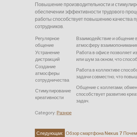
Повышение производительности и стимулиро
обеспечении эффективности трудового проце
работы способствует повышению качества п
сотрудников.
Регулярное
Взаимодействие и общение в
общение
атмосферу взаимопонимания
Устранение
Работа в офисе позволяет и
дистракций
или шум за окном, что спос
Создание
Работа в коллективе способ
атмосферы
задачи совместно, что повы
сотрудничества
Общение с коллегами, обмен
Стимулирование
способствует развитию креа
креативности
задач.
Category:
Разное
Навигация
Следующая:
Обзор смартфона Nexus 7 Почем