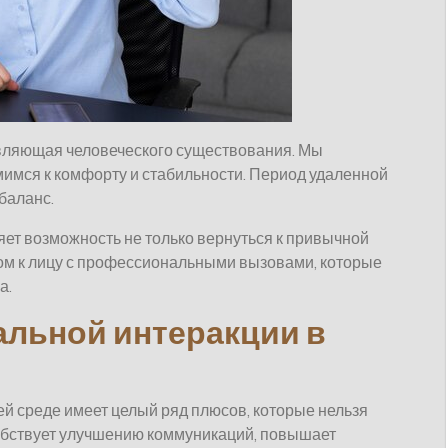
авляющая человеческого существования. Мы
мимся к комфорту и стабильности. Период удаленной
 баланс.
ет возможность не только вернуться к привычной
цом к лицу с профессиональными вызовами, которые
а.
льной интеракции в
ей среде имеет целый ряд плюсов, которые нельзя
обствует улучшению коммуникаций, повышает