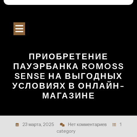
Перейти
к
Строительный Портал
содержимому
Кнопка
Открыть
ПРИОБРЕТЕНИЕ
ПАУЭРБАНКА ROMOSS
SENSE НА ВЫГОДНЫХ
УСЛОВИЯХ В ОНЛАЙН-
МАГАЗИНЕ
23 марта, 2025
Нет комментариев
1
category