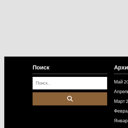
Поиск
Арх
Май 2
Апрел
Март 
Февра
Январ