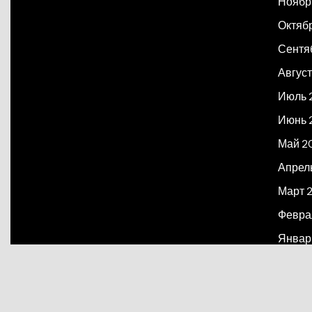
Ноябр
Октяб
Сентя
Август
Июль 
Июнь 
Май 2
Апрел
Март 
Февра
Январ
Декаб
Март 