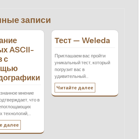
нные записи
ание
Тест — Weleda
ых ASCII-
Приглашаем вас пройти
в с
уникальный тест, который
ощью
погрузит вас в
дографики
удивительный…
Читайте далее
знанное мнение
одтверждает, что в
сепоглощающих
 технологий,…
е далее