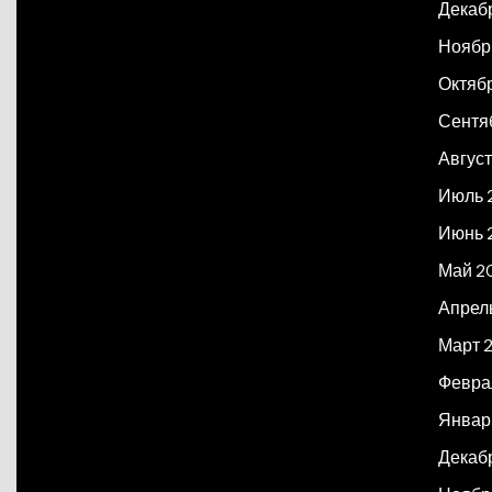
Декаб
Ноябр
Октяб
Сентя
Авгус
Июль 
Июнь 
Май 2
Апрел
Март 
Февра
Январ
Декаб