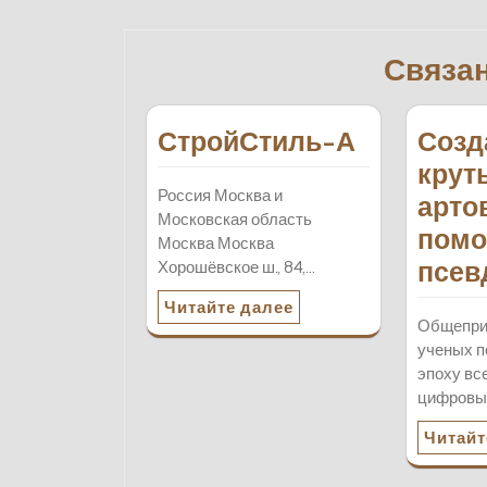
по
записям
Связа
СтройСтиль-А
Созд
крут
Россия Москва и
арто
Московская область
пом
Москва Москва
псев
Хорошёвское ш., 84,…
Читайте далее
Общепри
ученых п
эпоху в
цифровых
Читайт