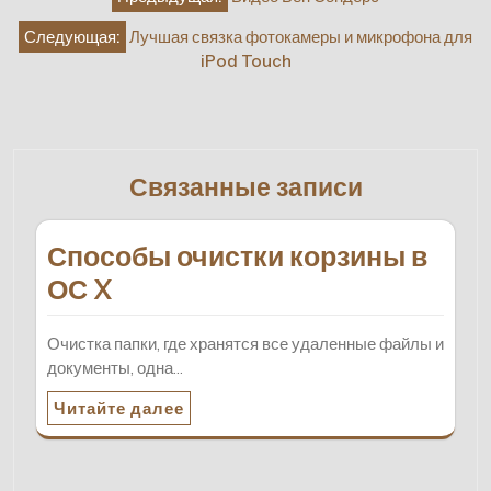
по
Следующая:
Лучшая связка фотокамеры и микрофона для
записям
iPod Touch
Связанные записи
Способы очистки корзины в
ОС X
Очистка папки, где хранятся все удаленные файлы и
документы, одна…
Читайте далее