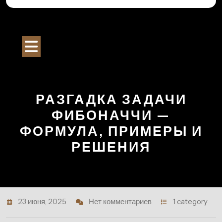
Перейти
к
Строительный Портал
содержимому
Кнопка
Открыть
РАЗГАДКА ЗАДАЧИ
ФИБОНАЧЧИ —
ФОРМУЛА, ПРИМЕРЫ И
РЕШЕНИЯ
23 июня, 2025
Нет комментариев
1 category