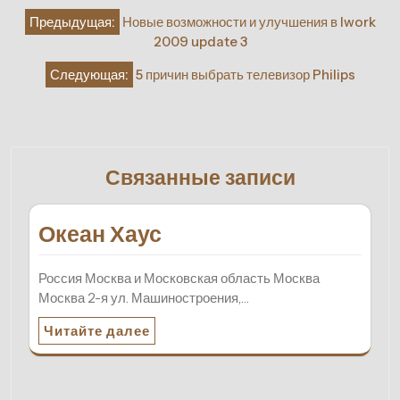
Навигация
Предыдущая:
Новые возможности и улучшения в Iwork
по
2009 update 3
записям
Следующая:
5 причин выбрать телевизор Philips
Связанные записи
Океан Хаус
Россия Москва и Московская область Москва
Москва 2-я ул. Машиностроения,…
Читайте далее