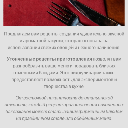
Предлагаем вам рецепты создания удивительно вкусной
и ароматной закуски, которая основана на
использовании свежих овощей и нежного начинения.
Утонченные рецепты приготовления
позволят вам
разнообразить ваше меню и порадовать близких
отменными блюдами. Этот вид кулинарии также
предоставляет возможность для экспериментов и
творчества в кухне.
От восточной пикантности до итальянской
нежности, каждый рецепт приготовления начиненных
баклажанов может стать вашим фирменным блюдом
на праздничном столе или обеденным меню
.