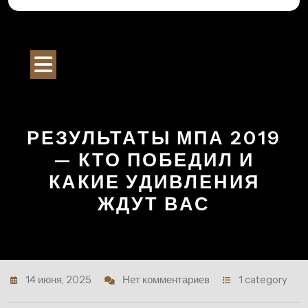
Перейти
к
Строительный Портал
содержимому
Кнопка
Открыть
РЕЗУЛЬТАТЫ МПА 2019
— КТО ПОБЕДИЛ И
КАКИЕ УДИВЛЕНИЯ
ЖДУТ ВАС
14 июня, 2025
Нет комментариев
1 category