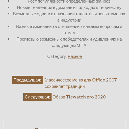
Рост популярности определенных жанров
Новые тенденции в дизайне и подходах к творчеству
Возможные сдвиги в признании талантов и новых именах
в индустрии
Важные изменения в отношении к важным вопросам и
темам
Прогнозы о возможных победителях и удивлениях на
следующем МПА
Category:
Разное
Навигация
Предыдущая:
Классическое меню для Office 2007
по
сохраняет традиции
записям
Следующая:
Обзор Ticwatch pro 2020