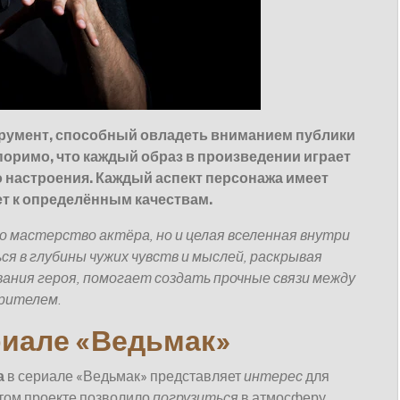
трумент, способный овладеть вниманием публики
поримо, что каждый образ в произведении играет
 настроения. Каждый аспект персонажа имеет
т к определённым качествам.
ко мастерство актёра, но и целая вселенная внутри
я в глубины чужих чувств и мыслей, раскрывая
ания героя, помогает создать прочные связи между
зрителем
.
риале «Ведьмак»
а
в сериале «Ведьмак» представляет
интерес
для
том проекте позволило
погрузиться
в атмосферу