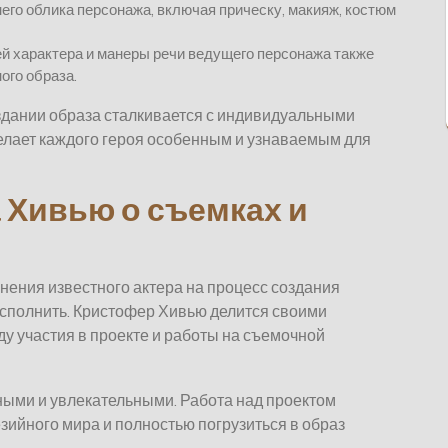
го облика персонажа, включая прическу, макияж, костюм
й характера и манеры речи ведущего персонажа также
ого образа.
оздании образа сталкивается с индивидуальными
елает каждого героя особенным и узнаваемым для
Хивью о съемках и
нения известного актера на процесс создания
исполнить. Кристофер Хивью делится своими
у участия в проекте и работы на съемочной
ыми и увлекательными. Работа над проектом
зийного мира и полностью погрузиться в образ