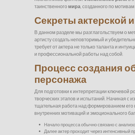
таинственного
мира
, созданного по мотива
Секреты актерской и
В данном разделе мы разглагольствуем о мет
артисту создать неповторимый и убедительны
требует от актера не только таланта и интуи
и профессиональной работы над собой.
Процесс создания о
персонажа
Для подготовки к интерпретации ключевой р
творческих этапов и испытаний. Начиная с и
тщательная работа над формированием его в
внутренних мотиваций и эмоционального ба
Начало процесса обычно связано с анализо
Далее актер проходит через интенсивный п