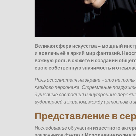
Великая сфера искусства – мощный инс
и вовлечь её в яркий мир фантазий. Неос
важную роль в сюжете и создании общего
свою собственную значимость и отсылае
Роль исполнителя на экране – это не толь
каждого персонажа. Стремление погрузитьс
душевные состояния и внутренние пережив
аудиторией и экраном, между артистом и 
Представление в се
Исследование
об участии
известного актер
поклонников фэнтези.
Исполнение роли
в э