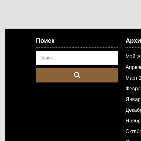
Поиск
Арх
Май 2
Апрел
Март 
Февра
Январ
Декаб
Ноябр
Октяб