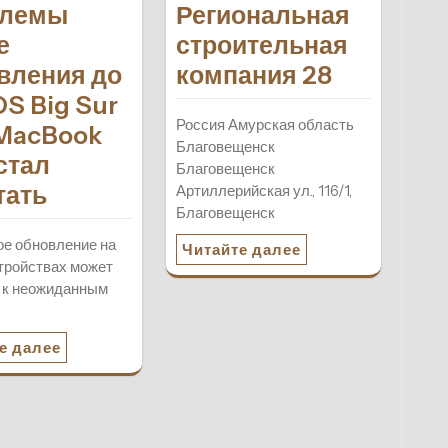
блемы
Региональная
е
строительная
вления до
компания 28
S Big Sur
Россия Амурская область
MacBook
Благовещенск
стал
Благовещенск
тать
Артиллерийская ул., 116/1,
Благовещенск
е обновление на
Читайте далее
тройствах может
 к неожиданным
е далее