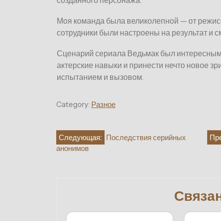
созданного персонажа.
Моя команда была великолепной — от режис
сотрудники были настроены на результат и см
Сценарий сериала Ведьмак был интересным 
актерские навыки и принести нечто новое зр
испытанием и вызовом.
Category:
Разное
Навигация
Следующая:
Последствия серийных
Пр
анонимов
по
записям
Связа