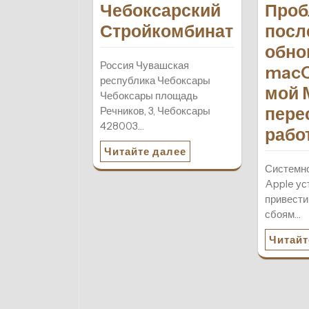
Чебоксарский
Про
Стройкомбинат
посл
обно
Россия Чувашская
macO
республика Чебоксары
мой 
Чебоксары площадь
пере
Речников, 3, Чебоксары
428003…
рабо
Читайте далее
Системно
Apple ус
привести
сбоям…
Читайт