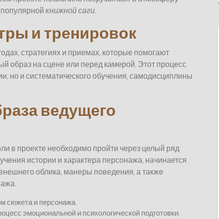
м популярной
книжной саги
.
гры и тренировок
одах, стратегиях и приемах, которые помогают
й образ на сцене или перед камерой. Этот процесс
ции, но и систематического обучения, самодисциплины
браза ведущего
оли в проекте необходимо пройти через целый ряд
зучения истории и характера персонажа, начинается
нешнего облика, манеры поведения, а также
гажа.
м сюжета и персонажа.
роцесс эмоциональной и психологической подготовки.