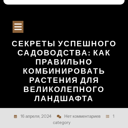
Перейти
к
Строительный Портал
содержимому
Кнопка
Открыть
СЕКРЕТЫ УСПЕШНОГО
САДОВОДСТВА: КАК
ПРАВИЛЬНО
КОМБИНИРОВАТЬ
РАСТЕНИЯ ДЛЯ
ВЕЛИКОЛЕПНОГО
ЛАНДШАФТА
16 апреля, 2024
Нет комментариев
1
category