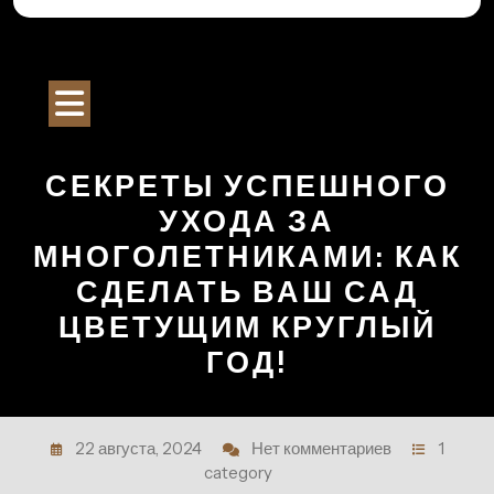
Перейти
к
Строительный Портал
содержимому
Кнопка
Открыть
СЕКРЕТЫ УСПЕШНОГО
УХОДА ЗА
МНОГОЛЕТНИКАМИ: КАК
СДЕЛАТЬ ВАШ САД
ЦВЕТУЩИМ КРУГЛЫЙ
ГОД!
22 августа, 2024
Нет комментариев
1
category