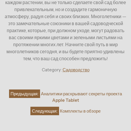
каждом растении, вы не только сделаете свой сад более
привлекательным, но и создадите гармоничную
атмосферу, радуя себя и своих близких. Многолетники —
это замечательные союзники в вашей садоводческой
практике, которые, при должном уходе, могут радовать
вас своими яркими цветами и зелеными листьями на
протяжении многих лет. Начните свой путь в мир
многолетников сегодня, и вы будете приятно удивлены
тем, что ваш сад способен предложить!
Category:
Садоводство
Навигация
Предыдущая:
Аналитики раскрывают секреты проекта
по
Apple Tablet
записям
Следующая:
Комплекты в обзоре