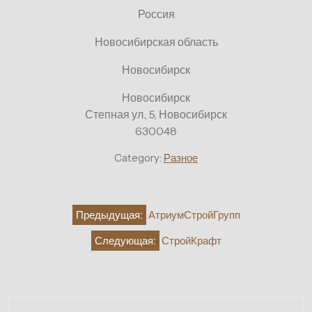
Россия
Новосибирская область
Новосибирск
Новосибирск
Степная ул., 5, Новосибирск
630048
Category:
Разное
Навигация
Предыдущая:
АтриумСтройГрупп
по
Следующая:
СтройКрафт
записям