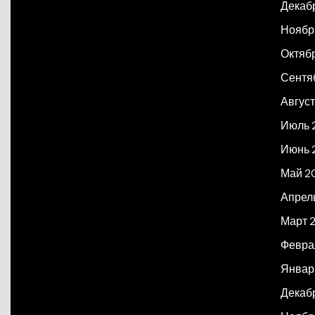
Декаб
Ноябр
Октяб
Сентя
Авгус
Июль 
Июнь 
Май 2
Апрел
Март 
Февра
Январ
Декаб