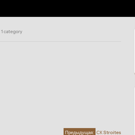
1 category
Предыдущая:
СК Stroites