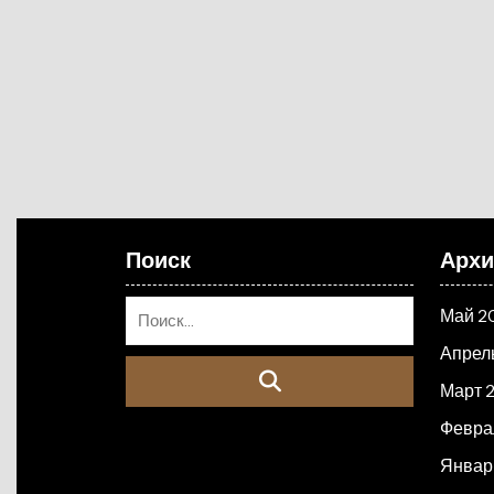
Поиск
Арх
Май 2
Апрел
Март 
Февра
Январ