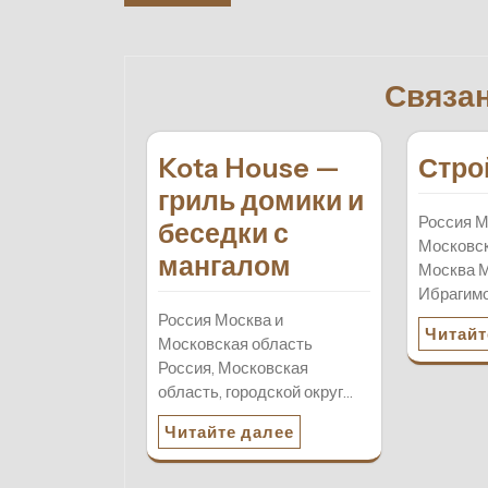
по
записям
Связа
Kota House —
Стро
гриль домики и
Россия М
беседки с
Московск
мангалом
Москва М
Ибрагимо
Россия Москва и
Читайт
Московская область
Россия, Московская
область, городской округ…
Читайте далее