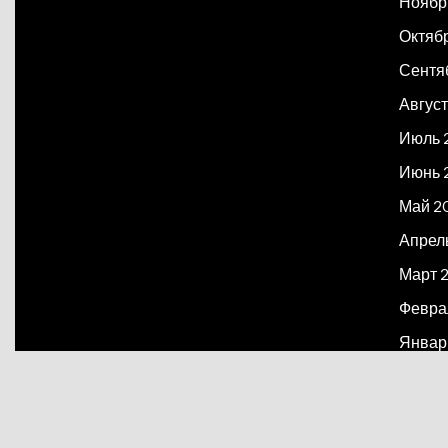
Ноябр
Октяб
Сентя
Август
Июль 
Июнь 
Май 2
Апрел
Март 
Февра
Январ
Декаб
Март 