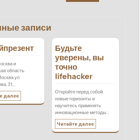
нные записи
йпрезент
Будьте
уверены, вы
осква и
точно
ая область
lifehacker
осква ул.
ва, 31,…
Откройте перед собой
е далее
новые горизонты и
научитесь применять
инновационные методы…
Читайте далее