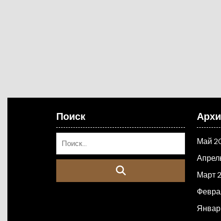
Поиск
Арх
Май 2
Апрел
Март 
Февра
Январ