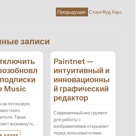
Предыдущая:
Стоун Вуд Хаус
нные записи
отключить
Paintnet —
возобновл
интуитивный и
 подписки
инновационны
e Music
й графический
редактор
 на потоковую
звестного
Современный инструмент
ителя. Такая
для работы с
ожет возникнуть…
изображениями открывает
перед пользователями
е далее