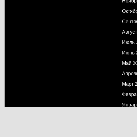
Ноябр
Октяб
Сентя
Август
Июль 
Июнь 
Май 2
Апрел
Март 
Февра
Январ
Декаб
Март 