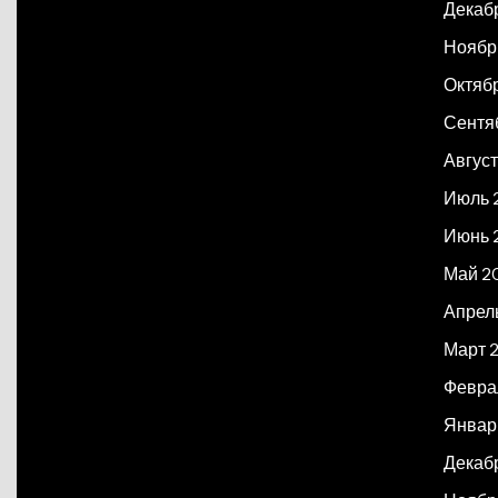
Декаб
Ноябр
Октяб
Сентя
Авгус
Июль 
Июнь 
Май 2
Апрел
Март 
Февра
Январ
Декаб