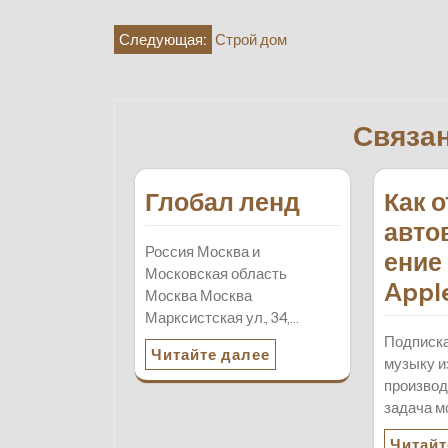
Навигация
Следующая:
Строй дом
по
записям
Связа
Глобал ленд
Как 
авто
Россия Москва и
ение
Московская область
Appl
Москва Москва
Марксистская ул., 34,…
Подписка
Читайте далее
музыку и
производ
задача м
Читайт