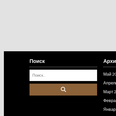
Поиск
Арх
Май 2
Апрел
Март 
Февра
Январ