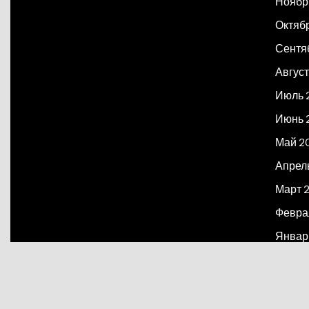
Ноябр
Октяб
Сентя
Август
Июль 
Июнь 
Май 2
Апрел
Март 
Февра
Январ
Декаб
Март 