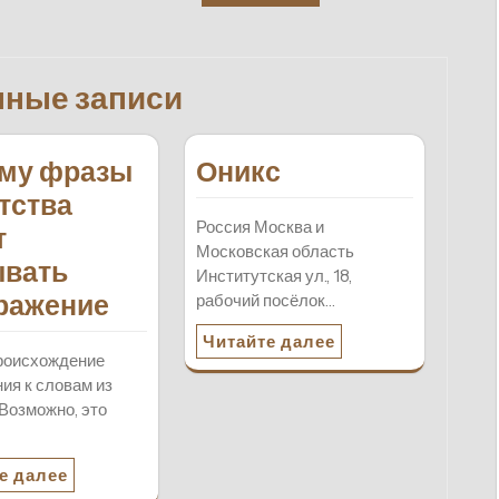
нные записи
му фразы
Оникс
етства
Россия Москва и
т
Московская область
вать
Институтская ул., 18,
ражение
рабочий посёлок…
Читайте далее
роисхождение
ия к словам из
Возможно, это
…
е далее