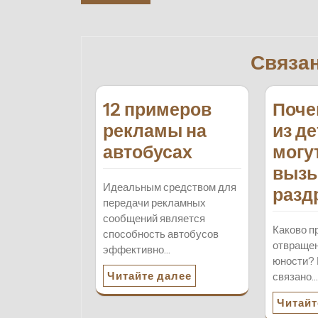
по
записям
Связа
12 примеров
Поче
рекламы на
из д
автобусах
могу
вызы
Идеальным средством для
разд
передачи рекламных
сообщений является
Каково п
способность автобусов
отвращен
эффективно…
юности? 
Читайте далее
связано
Читайт