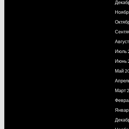
Декаб
Ноябр
Октяб
Сентя
Авгус
Июль 
Июнь 
Май 2
Апрел
Март 
Февра
Январ
Декаб