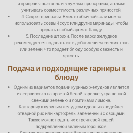
и приправы поэтапно и в нужных пропорциях, а также
учитывать совместимость различных пряностей.
4. Секрет приправы. Вместо обычной соли можно
использовать соевый соус или другие маринады, чтобы
придать особый аромат блюду.
5. Последние штрихи. После варки желудков
рекомендуется подавать их с добавлением свежих трав
или зелени, что придает блюду особую свежесть и
яркость.
Подача и подходящие гарниры к
блюду
Одним из вариантов подачи куриных желудков является
их сервировка на простой белой тарелке, украшенной
свежими зеленью и ломтиками лимона.
Как гарнир к куриным желудкам идеально подойдет
отварной рис или картофель, запеченный с овощами.
Также можно подать их с гречневой кашей,
подкрепленной зеленым горошком.
Для тех, кто предпочитает более легкие сочетания,